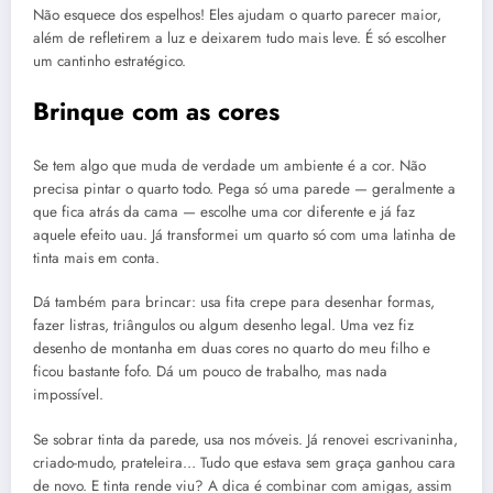
Não esquece dos espelhos! Eles ajudam o quarto parecer maior,
além de refletirem a luz e deixarem tudo mais leve. É só escolher
um cantinho estratégico.
Brinque com as cores
Se tem algo que muda de verdade um ambiente é a cor. Não
precisa pintar o quarto todo. Pega só uma parede — geralmente a
que fica atrás da cama — escolhe uma cor diferente e já faz
aquele efeito uau. Já transformei um quarto só com uma latinha de
tinta mais em conta.
Dá também para brincar: usa fita crepe para desenhar formas,
fazer listras, triângulos ou algum desenho legal. Uma vez fiz
desenho de montanha em duas cores no quarto do meu filho e
ficou bastante fofo. Dá um pouco de trabalho, mas nada
impossível.
Se sobrar tinta da parede, usa nos móveis. Já renovei escrivaninha,
criado-mudo, prateleira… Tudo que estava sem graça ganhou cara
de novo. E tinta rende viu? A dica é combinar com amigas, assim