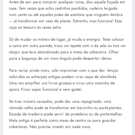
Antes de sair para comprar qualquer coisa, dou aquela fuçada em
casa. Tem vezes que acho cestinhos perdidos, cadeira largada
num canto ou até aqueles potes de azeitona que ninguém lembra
— já transformei em vaso de planta. Estranho, mas funciona! Essa
caça ao tesouro às vezes salva.
Só de mudar os móveis de lugar, já muda a energia. Testa colocar
a cama em outra parede, troca um tapete com o da sala ou traz um
abajur que tava abandonado para a mesa de cabeceira. Olhar
para a bagunça de um novo ângulo pode despertar ideias.
Para variar ainda mais, vale improvisar com o que der: lenços
coloridos ou echarpes antigas podem virar capa de almofada.
Uma vez empilhei uns livros grossos e virou uma mesinha de
apoio. Ficou super funcional e nem gastei.
Se tiver móveis cansados, pode dar uma repaginada: uma
cômoda velha pode se transformar em barzinho ou porta-plantas.
Escada de madeira pode servir de prateleira ou de porta-toalhas.
Mala antiga é perfeita como mesa de centro ou para guardar
cobertores. Não precisa investir em nada novo.