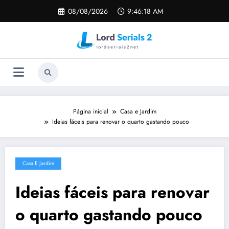
Pular
08/08/2026
9:46:19 AM
para
o
conteúdo
Página inicial
Casa e Jardim
Ideias fáceis para renovar o quarto gastando pouco
Casa E Jardim
Ideias fáceis para renovar
o quarto gastando pouco