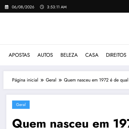
Pular
06/08/2026
3:53:12 AM
para
o
conteúdo
APOSTAS
AUTOS
BELEZA
CASA
DIREITOS
Página inicial
Geral
Quem nasceu em 1972 é de qual
Geral
Quem nasceu em 197