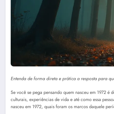
Entenda de forma direta e prática a resposta para qu
Se você se pega pensando quem nasceu em 1972 é de 
culturais, experiências de vida e até como essa pesso
nasceu em 1972, quais foram os marcos daquele perí