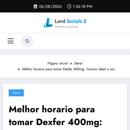
Pular
06/08/2026
1:36:19 PM
para
o
conteúdo
Página inicial
Geral
Melhor horario para tomar Dexfer 400mg: horário ideal e uso
Geral
Melhor horario para
tomar Dexfer 400mg: