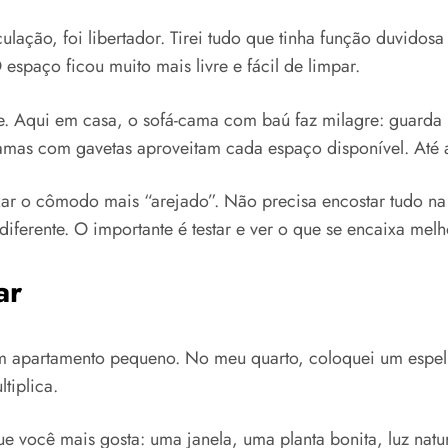
lação, foi libertador. Tirei tudo que tinha função duvido
spaço ficou muito mais livre e fácil de limpar.
. Aqui em casa, o sofá-cama com baú faz milagre: guarda ro
camas com gavetas aproveitam cada espaço disponível. Até 
ar o cômodo mais “arejado”. Não precisa encostar tudo n
ferente. O importante é testar e ver o que se encaixa melh
ar
 apartamento pequeno. No meu quarto, coloquei um espelhã
tiplica.
que você mais gosta: uma janela, uma planta bonita, luz natu