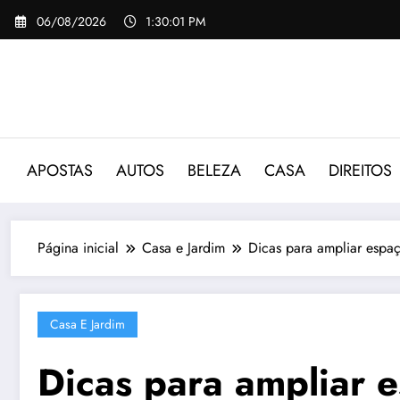
Pular
06/08/2026
1:30:02 PM
para
o
conteúdo
APOSTAS
AUTOS
BELEZA
CASA
DIREITOS
Página inicial
Casa e Jardim
Dicas para ampliar espa
Casa E Jardim
Dicas para ampliar 