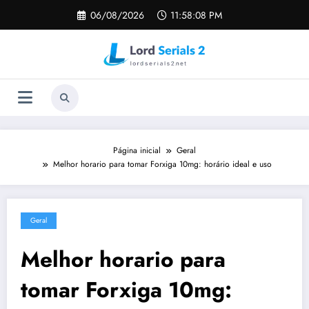
Pular
06/08/2026
11:58:09 PM
para
o
conteúdo
Página inicial
Geral
Melhor horario para tomar Forxiga 10mg: horário ideal e uso
Geral
Melhor horario para
tomar Forxiga 10mg: