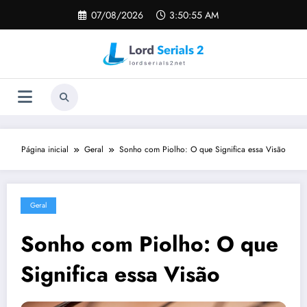
Pular
07/08/2026
3:50:55 AM
para
o
conteúdo
Página inicial
Geral
Sonho com Piolho: O que Significa essa Visão
Geral
Sonho com Piolho: O que
Significa essa Visão