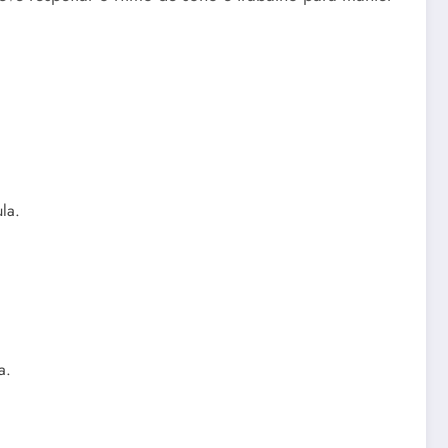
la.
a.