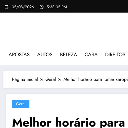
Pular
05/08/2026
5:38:06 PM
para
o
conteúdo
APOSTAS
AUTOS
BELEZA
CASA
DIREITOS
Página inicial
Geral
Melhor horário para tomar xarope
Geral
Melhor horário para