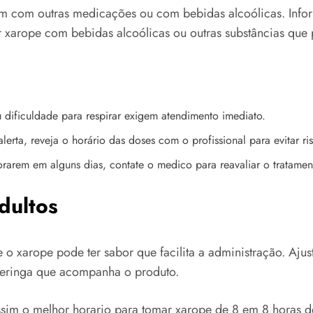
gem com outras medicações ou com bebidas alcoólicas. Inf
rar xarope com bebidas alcoólicas ou outras substâncias que
 dificuldade para respirar exigem atendimento imediato.
erta, reveja o horário das doses com o profissional para evitar ri
rarem em alguns dias, contate o medico para reavaliar o tratamen
dultos
o xarope pode ter sabor que facilita a administração. Ajust
eringa que acompanha o produto.
ssim o melhor horario para tomar xarope de 8 em 8 horas de