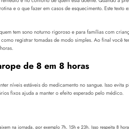
o remédio e no conforto de quem está doente. Quando a pre
 rotina e o que fazer em casos de esquecimento. Este text
.
 quem tem sono noturno rigoroso e para famílias com crian
como registrar tomadas de modo simples. Ao final você terá
horas.
arope de 8 em 8 horas
ter níveis estáveis do medicamento no sangue. Isso evita 
ários fixos ajuda a manter o efeito esperado pelo médico.
ixem na jornada, por exemplo 7h, 15h e 23h. Isso respeita 8 horas