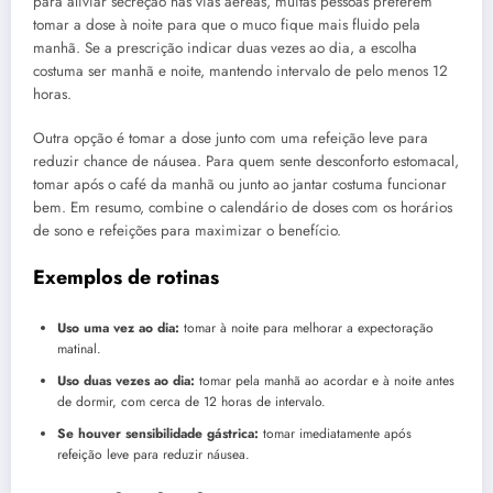
para aliviar secreção nas vias aéreas, muitas pessoas preferem
tomar a dose à noite para que o muco fique mais fluido pela
manhã. Se a prescrição indicar duas vezes ao dia, a escolha
costuma ser manhã e noite, mantendo intervalo de pelo menos 12
horas.
Outra opção é tomar a dose junto com uma refeição leve para
reduzir chance de náusea. Para quem sente desconforto estomacal,
tomar após o café da manhã ou junto ao jantar costuma funcionar
bem. Em resumo, combine o calendário de doses com os horários
de sono e refeições para maximizar o benefício.
Exemplos de rotinas
Uso uma vez ao dia:
tomar à noite para melhorar a expectoração
matinal.
Uso duas vezes ao dia:
tomar pela manhã ao acordar e à noite antes
de dormir, com cerca de 12 horas de intervalo.
Se houver sensibilidade gástrica:
tomar imediatamente após
refeição leve para reduzir náusea.