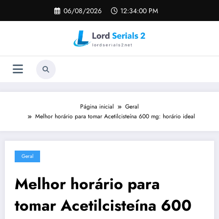
Pular
06/08/2026
12:34:01 PM
para
o
conteúdo
Página inicial
Geral
Melhor horário para tomar Acetilcisteína 600 mg: horário ideal
Geral
Melhor horário para
tomar Acetilcisteína 600