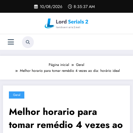
Pular
10/08/2026
8:35:38 AM
para
o
conteúdo
Página inicial
Geral
Melhor horario para tomar remédio 4 vezes ao dia: horário ideal
Geral
Melhor horario para
tomar remédio 4 vezes ao