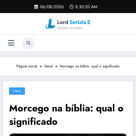
Pular
06/08/2026
8:30:21 AM
para
o
conteúdo
Página inicial
Geral
Morcego na bíblia: qual o significado
Geral
Morcego na bíblia: qual o
significado