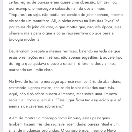
certas regras de pureza eram quase uma obsessão. Em Levítico,
por exemplo, o morcego é colocado na lista dos animais
“impuros”, ou seja, não podia ser comido de jeito nenhum, mesmo
ele sendo um mamífero. Ali, o bicho entrou na lista das “aves” só
por causa do jeito de voar, o que mostra que, naquela época, eles
olhavam mais para o que a coisa representava do que para a
biologia moderna.
Deuteronômio repete a mesma restrição, batendo na tecla de que
essas orientações eram sérias, não apenas sugestões. É aquele tipo
de regra que ajudava o povo a se sentir diferente dos vizinhos,
marcando um limite claro.
No livro de Isaías, o morcego aparece num cenário de abandono,
retratando lugares vazios, cheios de ídolos deixados para trás.
Aqui, não é só sobre pureza alimentar, mas sobre uma limpeza
espiritual, como quem diz: “Esse lugar ficou tão esquecido que só
animais de cavernas sobraram.”
Além de mostrar o morcego como impuro, essas passagens
também trazem três ideias-chave: identidade, pureza ritual e um
sinal de mudanças profundas. O curioso é que, mesmo o Novo