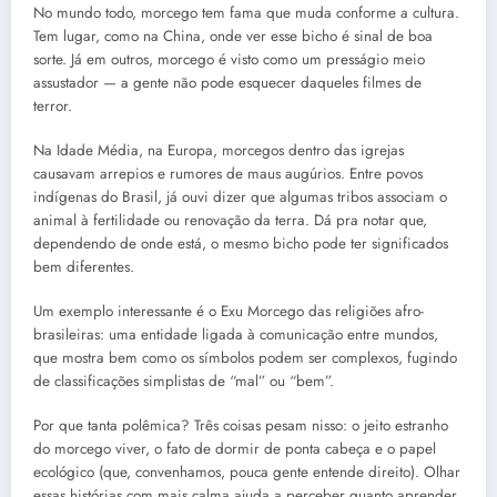
No mundo todo, morcego tem fama que muda conforme a cultura.
Tem lugar, como na China, onde ver esse bicho é sinal de boa
sorte. Já em outros, morcego é visto como um presságio meio
assustador — a gente não pode esquecer daqueles filmes de
terror.
Na Idade Média, na Europa, morcegos dentro das igrejas
causavam arrepios e rumores de maus augúrios. Entre povos
indígenas do Brasil, já ouvi dizer que algumas tribos associam o
animal à fertilidade ou renovação da terra. Dá pra notar que,
dependendo de onde está, o mesmo bicho pode ter significados
bem diferentes.
Um exemplo interessante é o Exu Morcego das religiões afro-
brasileiras: uma entidade ligada à comunicação entre mundos,
que mostra bem como os símbolos podem ser complexos, fugindo
de classificações simplistas de “mal” ou “bem”.
Por que tanta polêmica? Três coisas pesam nisso: o jeito estranho
do morcego viver, o fato de dormir de ponta cabeça e o papel
ecológico (que, convenhamos, pouca gente entende direito). Olhar
essas histórias com mais calma ajuda a perceber quanto aprender