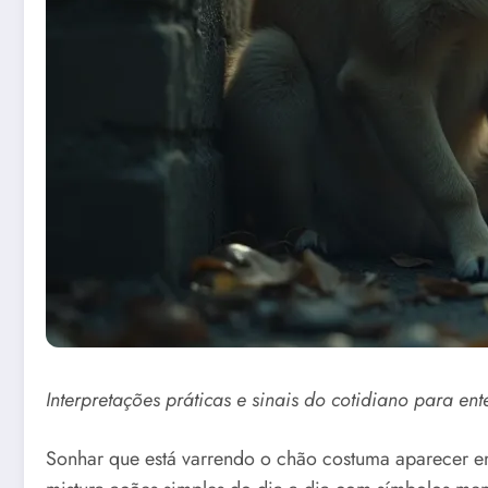
Interpretações práticas e sinais do cotidiano para e
Sonhar que está varrendo o chão costuma aparecer em