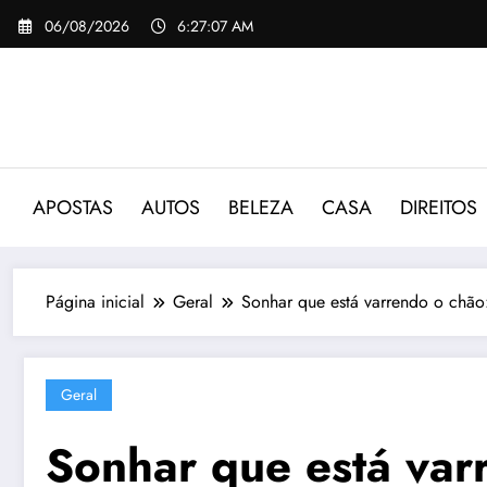
Pular
06/08/2026
6:27:08 AM
para
o
conteúdo
APOSTAS
AUTOS
BELEZA
CASA
DIREITOS
Página inicial
Geral
Sonhar que está varrendo o chão:
Geral
Sonhar que está var