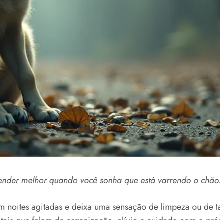
ntender melhor quando você sonha que está varrendo o chão
 noites agitadas e deixa uma sensação de limpeza ou de ta