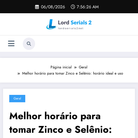
Pular
06/08/2026
7:56:27 AM
para
o
conteúdo
Página inicial
Geral
Melhor horário para tomar Zinco e Selênio: horário ideal e uso
Geral
Melhor horário para
tomar Zinco e Selênio: