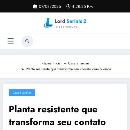
Pular
07/08/2026
4:28:26 PM
para
o
conteúdo
Página inicial
Casa e Jardim
Planta resistente que transforma seu contato com o verde
Casa E Jardim
Planta resistente que
transforma seu contato