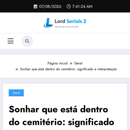
Pular
07/08/2026
7:41:25 AM
para
o
conteúdo
Página inicial
Geral
Sonhar que está dentro do cemitério: significado e interpretação
Geral
Sonhar que está dentro
do cemitério: significado