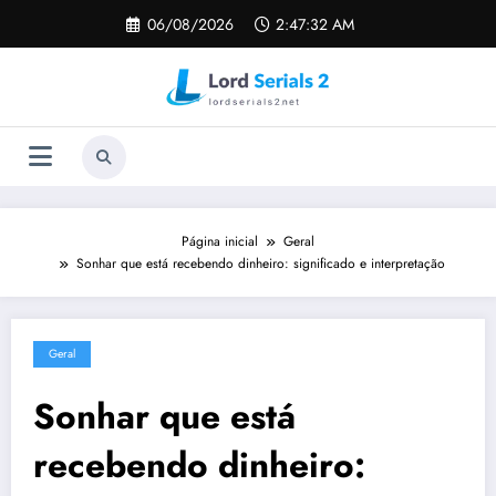
Pular
06/08/2026
2:47:33 AM
para
o
conteúdo
Página inicial
Geral
Sonhar que está recebendo dinheiro: significado e interpretação
Geral
Sonhar que está
recebendo dinheiro: