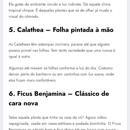
Ela gosta de ambiente úmido e luz indireta. Dá aquele clima
tropical chique. É daquelas plantas que só de olhar já muda o
visual do cômodo.
5. Calathea – Folha pintada à mão
As Calatheas têm estampas incríveis, parece até que alguém
passou pincel nas folhas. Tem tanta variedade que uma nunca é
igual à outra.
Algumas até mexem as folhas conforme a luz do dia. Costumo
deixar perto do banheiro ou em cantinhos com luz suave, onde
elas ficam mais confortáveis.
6. Ficus Benjamina – Clássico de
cara nova
Sabe aquela planta que tinha na casa da vó? Agora voltou
repaginada, usada em vasos estilosos e podada bonitinha. O Ficus
Benjamina se adapta bem e fica ótimo até em locais com pouca