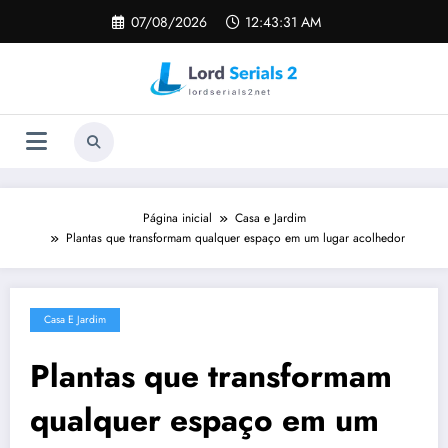
Pular
07/08/2026
12:43:31 AM
para
o
conteúdo
Página inicial
Casa e Jardim
Plantas que transformam qualquer espaço em um lugar acolhedor
Casa E Jardim
Plantas que transformam
qualquer espaço em um