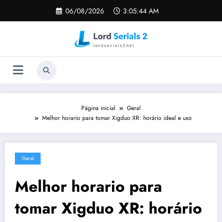
Pular
06/08/2026
3:05:45 AM
para
o
conteúdo
Página inicial
Geral
Melhor horario para tomar Xigduo XR: horário ideal e uso
Geral
Melhor horario para
tomar Xigduo XR: horário