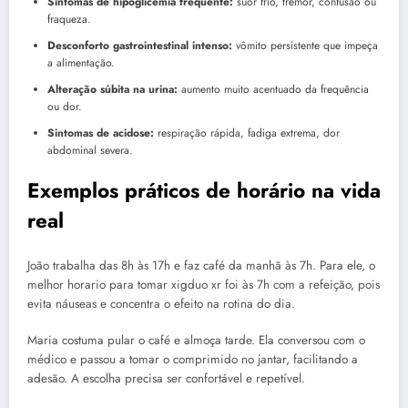
Sintomas de hipoglicemia frequente:
suor frio, tremor, confusão ou
fraqueza.
Desconforto gastrointestinal intenso:
vômito persistente que impeça
a alimentação.
Alteração súbita na urina:
aumento muito acentuado da frequência
ou dor.
Sintomas de acidose:
respiração rápida, fadiga extrema, dor
abdominal severa.
Exemplos práticos de horário na vida
real
João trabalha das 8h às 17h e faz café da manhã às 7h. Para ele, o
melhor horario para tomar xigduo xr foi às 7h com a refeição, pois
evita náuseas e concentra o efeito na rotina do dia.
Maria costuma pular o café e almoça tarde. Ela conversou com o
médico e passou a tomar o comprimido no jantar, facilitando a
adesão. A escolha precisa ser confortável e repetível.