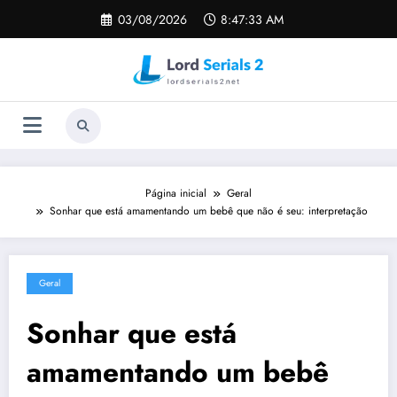
Pular
03/08/2026
8:47:34 AM
para
o
conteúdo
Página inicial
Geral
Sonhar que está amamentando um bebê que não é seu: interpretação
Geral
Sonhar que está
amamentando um bebê