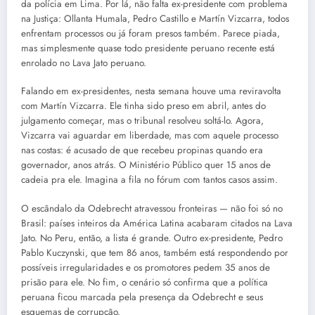
da polícia em Lima. Por lá, não falta ex-presidente com problema
na Justiça: Ollanta Humala, Pedro Castillo e Martín Vizcarra, todos
enfrentam processos ou já foram presos também. Parece piada,
mas simplesmente quase todo presidente peruano recente está
enrolado no Lava Jato peruano.
Falando em ex-presidentes, nesta semana houve uma reviravolta
com Martín Vizcarra. Ele tinha sido preso em abril, antes do
julgamento começar, mas o tribunal resolveu soltá-lo. Agora,
Vizcarra vai aguardar em liberdade, mas com aquele processo
nas costas: é acusado de que recebeu propinas quando era
governador, anos atrás. O Ministério Público quer 15 anos de
cadeia pra ele. Imagina a fila no fórum com tantos casos assim.
O escândalo da Odebrecht atravessou fronteiras — não foi só no
Brasil: países inteiros da América Latina acabaram citados na Lava
Jato. No Peru, então, a lista é grande. Outro ex-presidente, Pedro
Pablo Kuczynski, que tem 86 anos, também está respondendo por
possíveis irregularidades e os promotores pedem 35 anos de
prisão para ele. No fim, o cenário só confirma que a política
peruana ficou marcada pela presença da Odebrecht e seus
esquemas de corrupção.