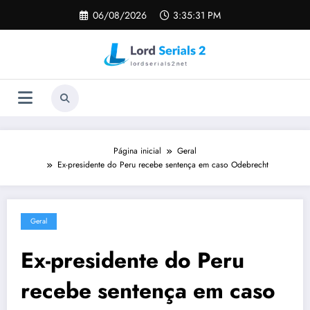
Pular
06/08/2026
3:35:31 PM
para
o
conteúdo
Página inicial
Geral
Ex-presidente do Peru recebe sentença em caso Odebrecht
Geral
Ex-presidente do Peru
recebe sentença em caso