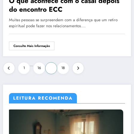
O que acontece com o casal depois
do encontro ECC
Muitas pessoas se surpreendem com a diferença que um retiro
espiritual pode fazer nos relacionamentos.…
Consulte Mais Informação
Paginação
…
1
16
17
18
de
posts
LEITURA RECOMENDA