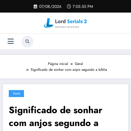
Pular
07/08/2026
7:05:56 PM
para
o
conteúdo
Página inicial
Geral
Significado de sonhar com anjos segundo a bíblia
Geral
Significado de sonhar
com anjos segundo a