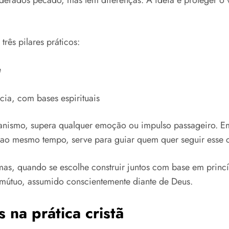
derados pecado, mas têm diferenças. A ideia é proteger o 
rês pilares práticos:
e
ia, com bases espirituais
tianismo, supera qualquer emoção ou impulso passageiro. 
, ao mesmo tempo, serve para guiar quem quer seguir esse 
, quando se escolhe construir juntos com base em princíp
 mútuo, assumido conscientemente diante de Deus.
 na prática cristã