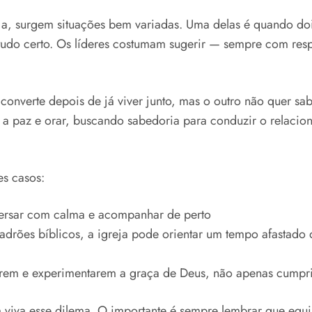
ja, surgem situações bem variadas. Uma delas é quando dois
á tudo certo. Os líderes costumam sugerir — sempre com resp
nverte depois de já viver junto, mas o outro não quer sa
er a paz e orar, buscando sabedoria para conduzir o relaci
es casos:
versar com calma e acompanhar de perto
padrões bíblicos, a igreja pode orientar um tempo afastado
erem e experimentarem a graça de Deus, não apenas cumpri
iva esse dilema. O importante é sempre lembrar que equilí