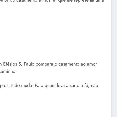
valor do casamento e mostrar que ele representa uma
Em Efésios 5, Paulo compara o casamento ao amor
caminho.
ios, tudo muda. Para quem leva a sério a fé, não