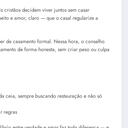
 cristãos decidem viver juntos sem casar
eito e amor, claro — que o casal regularize a
ber de casamento formal. Nessa hora, o conselho
onamento de forma honesta, sem criar peso ou culpa
 da ceia, sempre buscando restauração e não só
r regras
brio entre verdade e amor faz toda diferença — e