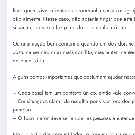
Para quem vive, orienta ou acompanha casais na igre
oficialmente. Nesse caso, não adianta fingir que est
situação, pois isso faz parte do testemunho cristão.
Outra situação bem comum é quando um dos dois se co
costuma ser não criar mais conflito, mas tentar mant
desnecessária.
Alguns pontos importantes que costumam ajudar ness
– Cada casal tem um contexto único, então vale con
– Em situações claras de escolha por viver fora dos 
punição
– O foco maior deve ser ajudar as pessoas a entend
No dia a dia das comunidades, é comum achar quem v