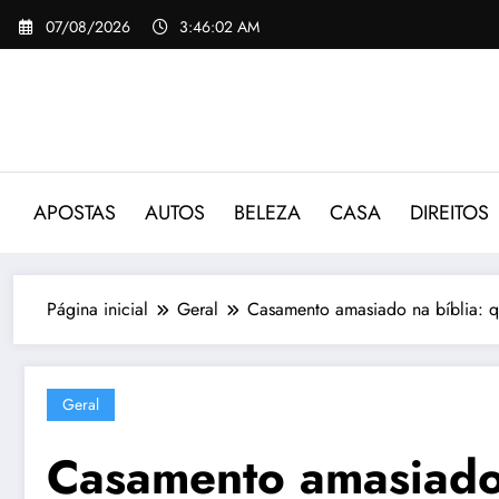
Pular
07/08/2026
3:46:03 AM
para
o
conteúdo
APOSTAS
AUTOS
BELEZA
CASA
DIREITOS
Página inicial
Geral
Casamento amasiado na bíblia: qu
Geral
Casamento amasiado n