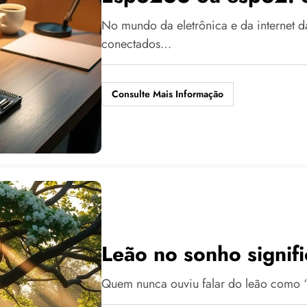
No mundo da eletrônica e da internet da
conectados…
Consulte Mais Informação
Leão no sonho signifi
Quem nunca ouviu falar do leão como “