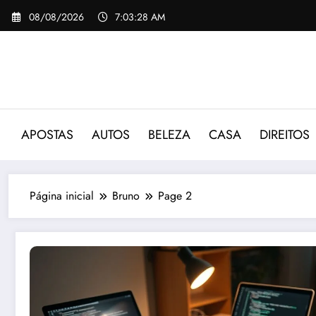
Pular
08/08/2026
7:03:30 AM
para
o
conteúdo
APOSTAS
AUTOS
BELEZA
CASA
DIREITOS
Página inicial
Bruno
Page 2