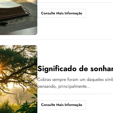
Consulte Mais Informação
Significado de sonha
Cobras sempre foram um daqueles símb
pensando, principalmente…
Consulte Mais Informação