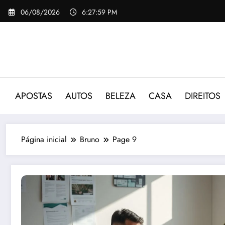
Pular
06/08/2026
6:28:00 PM
para
o
conteúdo
APOSTAS
AUTOS
BELEZA
CASA
DIREITOS
Página inicial
Bruno
Page 9