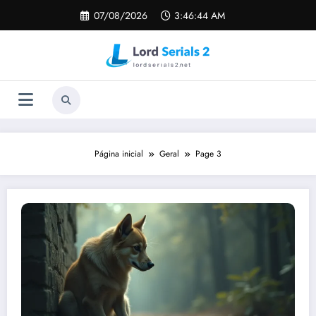
Pular
07/08/2026
3:46:45 AM
para
o
conteúdo
Página inicial
Geral
Page 3